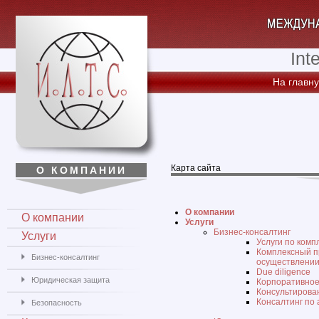
Int
На главн
Карта сайта
О КОМПАНИИ
О компании
О компании
Услуги
Бизнес-консалтинг
Услуги
Услуги по ком
Комплексный п
Бизнес-консалтинг
осуществлени
Due diligence
Юридическая защита
Корпоративное
Консультирован
Консалтинг по 
Безопасность