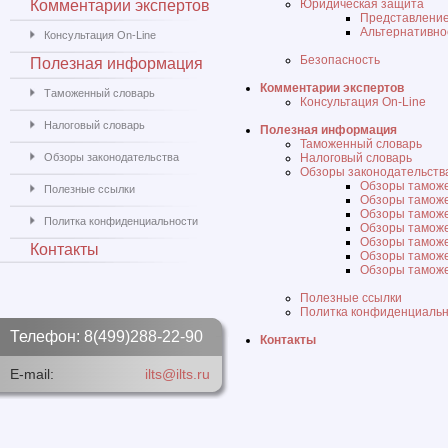
Комментарии экспертов
Юридическая защита
Представление 
Альтернативно
Консультация On-Line
Безопасность
Полезная информация
Комментарии экспертов
Таможенный словарь
Консультация On-Line
Налоговый словарь
Полезная информация
Таможенный словарь
Обзоры законодательства
Налоговый словарь
Обзоры законодательств
Обзоры таможе
Полезные ссылки
Обзоры таможе
Обзоры таможе
Политка конфиденциальности
Обзоры таможе
Обзоры таможе
Контакты
Обзоры таможе
Обзоры таможе
Полезные ссылки
Политка конфиденциаль
Телефон: 8(499)288-22-90
Контакты
E-mail:
ilts@ilts.ru