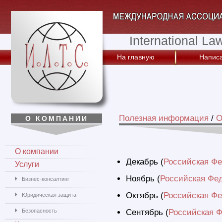
International La
На главную
Написа
Полезная информация
/
О
О КОМПАНИИ
О компании
Декабрь (
Российская Фе
Услуги
Ноябрь (
Российская Фе
Бизнес-консалтинг
Октябрь (
Российская Фе
Юридическая защита
Безопасность
Сентябрь (
Российская Ф