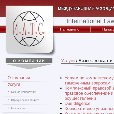
International La
На главную
Написа
Услуги
/
Бизнес-консалти
О КОМПАНИИ
О компании
Услуги по комплексном
таможенным вопросам
Услуги
Комплексный правовой 
Бизнес-консалтинг
правовое обеспечение и
осуществлении
Юридическая защита
Due diligence
Корпоративное управле
Безопасность
Консультирование по во