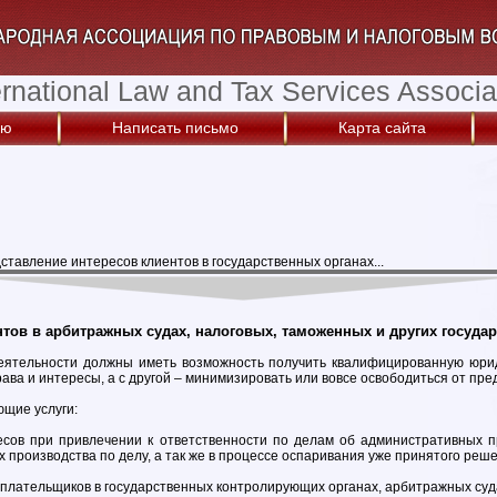
ernational Law and Tax Services Associa
ую
Написать письмо
Карта сайта
ставление интересов клиентов в государственных органах...
тов в арбитражных судах, налоговых, таможенных и других госуда
еятельности должны иметь возможность получить квалифицированную юрид
рава и интересы, а с другой – минимизировать или вовсе освободиться от пр
ющие услуги:
сов при привлечении к ответственности по делам об административных п
х производства по делу, а так же в процессе оспаривания уже принятого реш
плательщиков в государственных контролирующих органах, арбитражных суд