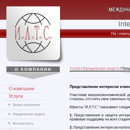
Int
На главн
Услуги
/
Юридическая защита
/
Пред
О КОМПАНИИ
Представление интересов клиен
О компании
Участники внешнеэкономической д
Услуги
стороны, отстоять свои законные п
Бизнес-консалтинг
Юристы "И.Л.Т.С." оказывают следу
Юридическая защита
1.
Представление и защита интере
правовую поддержку на всех стадия
Безопасность
2.
Представление интересов налого