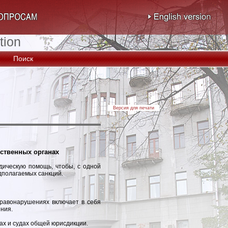
tion
Поиск
Версия для печати
рственных органах
ическую помощь, чтобы, с одной
едполагаемых санкций.
равонарушениях включает в себя
ения.
ах и судах общей юрисдикции.