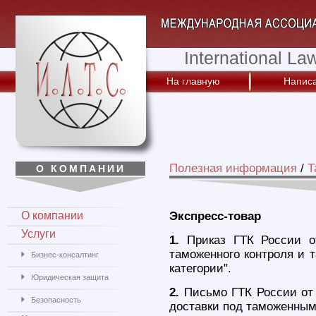
International La
На главную
Написа
Полезная информация
/
Т
О КОМПАНИИ
О компании
Экспресс-товар
Услуги
1.
Приказ ГТК России о
таможенного контроля и 
Бизнес-консалтинг
категории".
Юридическая защита
2.
Письмо ГТК России от 
Безопасность
доставки под таможенным 