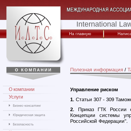
International La
На главную
Написа
Полезная информация
/
Т
О КОМПАНИИ
О компании
Управление риском
Услуги
1.
Статьи 307 - 309 Тамож
Бизнес-консалтинг
2.
Приказ ГТК России о
Концепции системы уп
Юридическая защита
Российской Федерации".
Безопасность