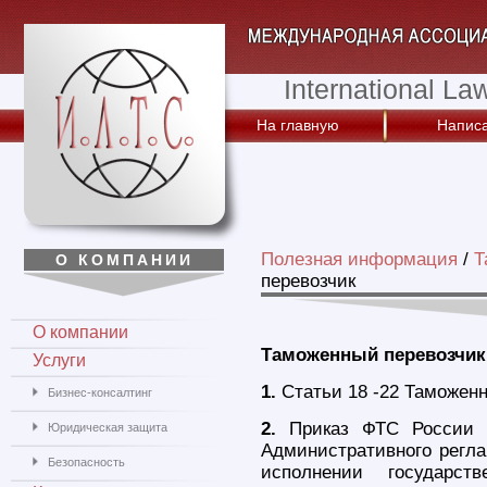
International La
На главную
Написа
Полезная информация
/
Т
О КОМПАНИИ
перевозчик
О компании
Таможенный перевозчик
Услуги
1.
Статьи 18 -22 Таможенн
Бизнес-консалтинг
2.
Приказ ФТС России о
Юридическая защита
Административного регл
Безопасность
исполнении государс