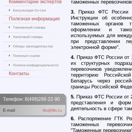
Комментарии экспертов
таможенных перевозчиков
Консультация On-Line
3.
Приказ ФТС России о
Инструкции об особенн
Полезная информация
таможенных органов 
Таможенный словарь
оформлении и тамож
используемых для междун
Налоговый словарь
при представлении пе
Обзоры законодательства
электронной форме".
Полезные ссылки
4.
Приказ ФТС России от 1
их структурных подраз
Политка конфиденциальности
перевозчиков уведомлен
Контакты
территорию Российско
Беларусь через российс
границы Российской Феде
5.
Приказ ФТС России от 2
Телефон: 8(499)288-22-90
представления и форм
деятельность в сфере там
E-mail:
ilts@ilts.ru
6.
Распоряжение ГТК Ро
таможенных перевозч
"Таможенные перевозчики