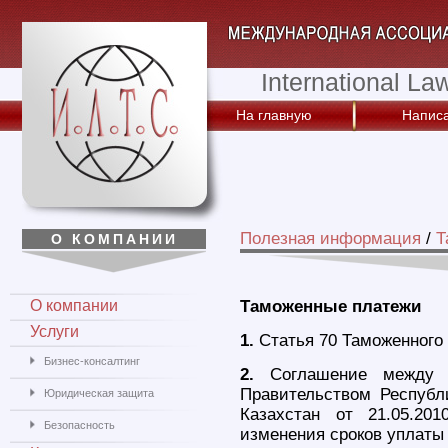
International La
На главную
Написа
Полезная информация
/
Т
О КОМПАНИИ
О компании
Таможенные платежи
Услуги
1.
Статья 70 Таможенного 
Бизнес-консалтинг
2.
Соглашение между П
Правительством Республ
Юридическая защита
Казахстан от 21.05.20
Безопасность
изменения сроков уплаты