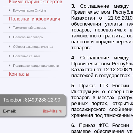
Комментарии экспертов
3.
Соглашение между 
Консультация On-Line
Правительством Республ
Казахстан от 21.05.201
Полезная информация
обеспечения уплаты та
Таможенный словарь
товаров, перевозимых 
таможенного транзита, о
Налоговый словарь
налогов и порядке переч
Обзоры законодательства
товаров".
Полезные ссылки
4.
Соглашение между П
Правительством Республи
Политка конфиденциальности
Казахстан от 12.12.2008 
Контакты
платежей в государствах 
5.
Приказ ГТК России 
Инструкции о совершен
товаров в местах разгру
Телефон: 8(499)288-22-90
речных портах, открыты
пассажирского сообщен
E-mail:
ilts@ilts.ru
хранения под таможенным
6.
Приказ ФТС России о
размере обеспечения у