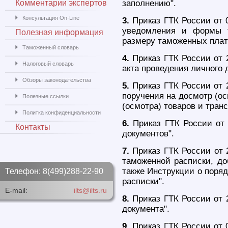
Комментарии экспертов
заполнению".
Консультация On-Line
3.
Приказ ГТК России от 
уведомления и формы т
Полезная информация
размеру таможенных плате
Таможенный словарь
4.
Приказ ГТК России от 
Налоговый словарь
акта проведения личного 
Обзоры законодательства
5.
Приказ ГТК России от 
поручения на досмотр (о
Полезные ссылки
(осмотра) товаров и тран
Политка конфиденциальности
6.
Приказ ГТК России от
Контакты
документов".
7.
Приказ ГТК России от 
таможенной расписки, до
также Инструкции о поря
Телефон: 8(499)288-22-90
расписки".
E-mail:
ilts@ilts.ru
8.
Приказ ГТК России от 
документа".
9.
Приказ ГТК России от 