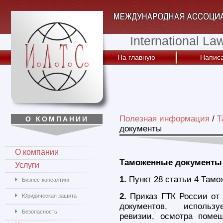
International La
На главную
Написа
Полезная информация
/
Т
О КОМПАНИИ
документы
О компании
Таможенные документы
Услуги
1.
Пункт 28 статьи 4 Тамо
Бизнес-консалтинг
2.
Приказ ГТК России от
Юридическая защита
документов, исполь
Безопасность
ревизии, осмотра поме