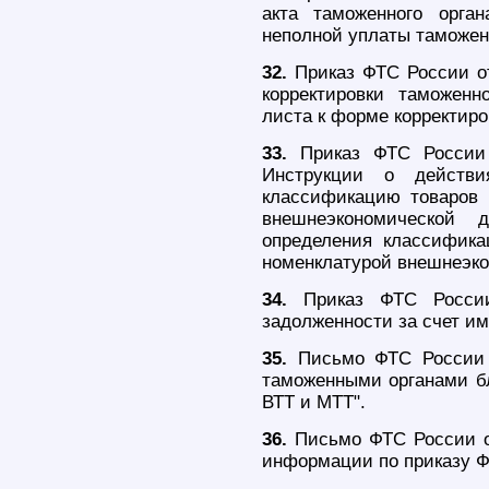
акта таможенного орга
неполной уплаты таможенн
32.
Приказ ФТС России о
корректировки таможенн
листа к форме корректиро
33.
Приказ ФТС России 
Инструкции о действи
классификацию товаров 
внешнеэкономической 
определения классифика
номенклатурой внешнеэко
34.
Приказ ФТС России
задолженности за счет и
35.
Письмо ФТС России 
таможенными органами бл
ВТТ и МТТ".
36.
Письмо ФТС России от
информации по приказу ФТ