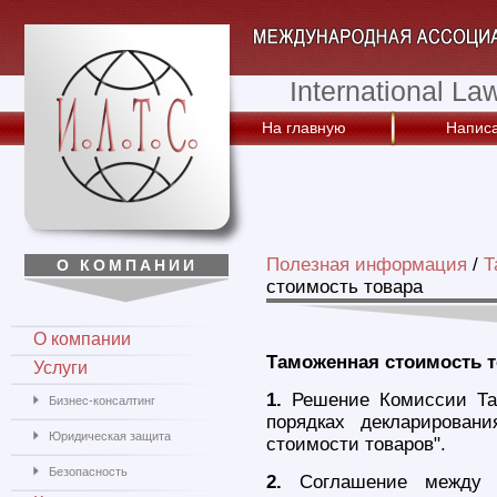
International La
На главную
Написа
Полезная информация
/
Т
О КОМПАНИИ
стоимость товара
О компании
Таможенная стоимость т
Услуги
1.
Решение Комиссии Там
Бизнес-консалтинг
порядках декларировани
Юридическая защита
стоимости товаров".
Безопасность
2.
Соглашение между П