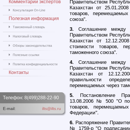
Комментарии экспертов
Правительством Республи
Казахстан от 25.01.200
Консультация On-Line
товаров, перемещаемых
Полезная информация
союза".
Таможенный словарь
3.
Соглашение между П
Правительством Республи
Налоговый словарь
Казахстан от 12.12.200
Обзоры законодательства
стоимости товаров, п
таможенного союза".
Полезные ссылки
4.
Соглашение между П
Политка конфиденциальности
Правительством Республи
Контакты
Казахстан от 12.12.20
правильности определ
перемещаемых через тамо
5.
Постановление Пр
Телефон: 8(499)288-22-90
13.08.2006 № 500 "О по
товаров, перемещаемых
E-mail:
ilts@ilts.ru
Федерации".
6.
Распоряжение Правител
№ 1759-р "О подписани