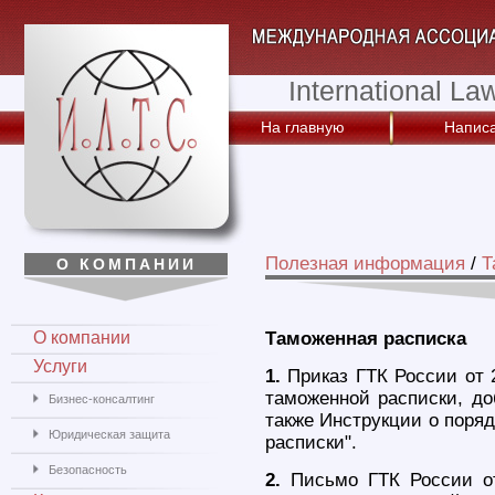
International La
На главную
Написа
Полезная информация
/
Т
О КОМПАНИИ
О компании
Таможенная расписка
Услуги
1.
Приказ ГТК России от 
таможенной расписки, до
Бизнес-консалтинг
также Инструкции о поря
Юридическая защита
расписки".
Безопасность
2.
Письмо ГТК России от