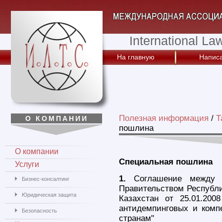
International La
На главную
Написа
Полезная информация
/
Т
О КОМПАНИИ
пошлина
О компании
Специальная пошлина
Услуги
1.
Соглашение между 
Бизнес-консалтинг
Правительством Республи
Юридическая защита
Казахстан от 25.01.20
антидемпинговых и комп
Безопасность
странам"