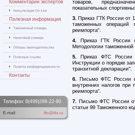
Комментарии экспертов
товаров, предназнач
показательных спортивны
Консультация On-Line
3.
Приказ ГТК России от 1
Полезная информация
таможенных операций 
Таможенный словарь
реимпорта".
Налоговый словарь
4.
Приказ ГТК России о
Методологии таможенной 
Обзоры законодательства
5.
Приказ ФТС России 
Полезные ссылки
Инструкции о порядке за
Политка конфиденциальности
транзитной декларации".
Контакты
6.
Письмо ФТС России от
внутренних налогов при
реимпорта".
7.
Письмо ФТС России от
Телефон: 8(499)288-22-90
статьи 99 Таможенного ко
E-mail:
ilts@ilts.ru