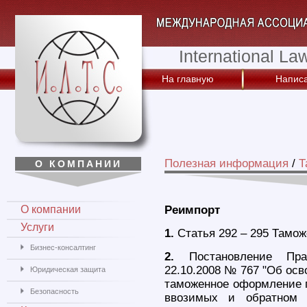
International La
На главную
Написа
Полезная информация
/
Т
О КОМПАНИИ
О компании
Реимпорт
Услуги
1.
Статья 292 – 295 Тамож
Бизнес-консалтинг
2.
Постановление Прав
22.10.2008 № 767 "Об ос
Юридическая защита
таможенное оформление п
Безопасность
ввозимых и обратном 