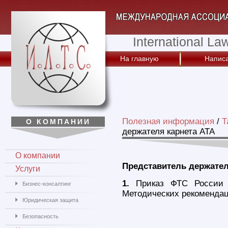
International La
На главную
Написа
Полезная информация
/
Т
О КОМПАНИИ
держателя карнета АТА
О компании
Представитель держател
Услуги
1.
Приказ ФТС России 
Бизнес-консалтинг
Методических рекомендац
Юридическая защита
Безопасность