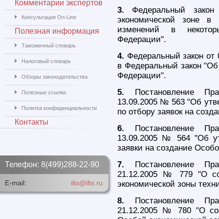
Комментарии экспертов
3.
Федеральный закон
Консультация On-Line
экономической зоне в 
изменений в некотор
Полезная информация
Федерации".
Таможенный словарь
4.
Федеральный закон от 
Налоговый словарь
в Федеральный закон "Об
Федерации".
Обзоры законодательства
5.
Постановление Прав
Полезные ссылки
13.09.2005 № 563 "Об ут
Политка конфиденциальности
по отбору заявок на созд
Контакты
6.
Постановление Прав
13.09.2005 № 564 "Об 
заявки на создание Особо
7.
Постановление Прав
Телефон: 8(499)288-22-90
21.12.2005 № 779 "О с
E-mail:
ilts@ilts.ru
экономической зоны техни
8.
Постановление Прав
21.12.2005 № 780 "О соз