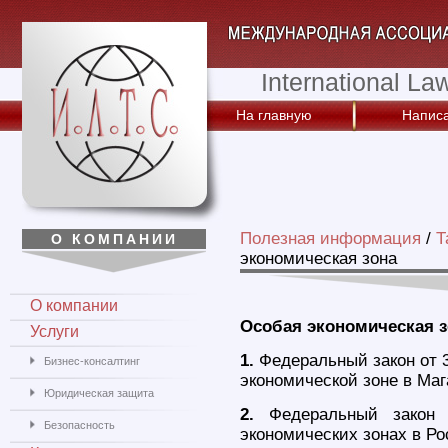
International La
На главную
Написа
Полезная информация
/
Т
О КОМПАНИИ
экономическая зона
О компании
Особая экономическая з
Услуги
1.
Федеральный закон от 
Бизнес-консалтинг
экономической зоне в Маг
Юридическая защита
2.
Федеральный закон 
Безопасность
экономических зонах в Р