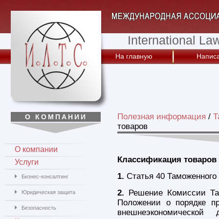
International La
На главную
Написа
Полезная информация
/
Т
О КОМПАНИИ
товаров
О компании
Классификация товаров
Услуги
1.
Статья 40 Таможенного
Бизнес-консалтинг
2.
Решение Комиссии Там
Юридическая защита
Положении о порядке п
Безопасность
внешнеэкономической 