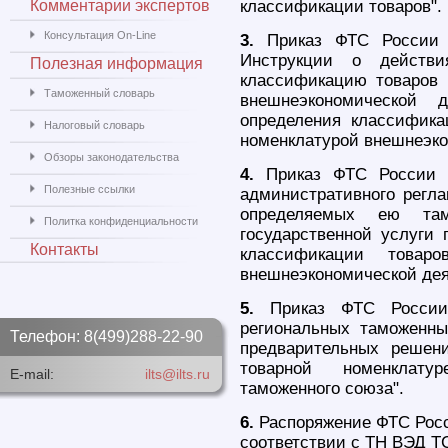
Комментарии экспертов
классификации товаров".
Консультация On-Line
3.
Приказ ФТС России 
Инструкции о действи
Полезная информация
классификацию товаров 
Таможенный словарь
внешнеэкономической 
определения классифика
Налоговый словарь
номенклатурой внешнеэко
Обзоры законодательства
4.
Приказ ФТС России о
Полезные ссылки
административного регл
определяемых ею там
Политка конфиденциальности
государственной услуги
Контакты
классификации товар
внешнеэкономической дея
5.
Приказ ФТС России
региональных таможенн
Телефон: 8(499)288-22-90
предварительных решен
товарной номенклатур
E-mail:
ilts@ilts.ru
таможенного союза".
6.
Распоряжение ФТС Росси
соответствии с ТН ВЭД ТС