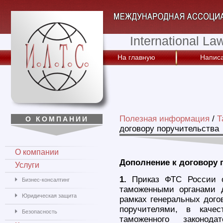
International La
На главную
Написа
Полезная информация
/
Т
О КОМПАНИИ
договору поручительства
О компании
Дополнение к договору 
Услуги
1.
Приказ ФТС России о
Бизнес-консалтинг
таможенными органами д
Юридическая защита
рамках генеральных дого
поручителями, в каче
Безопасность
таможенного законод