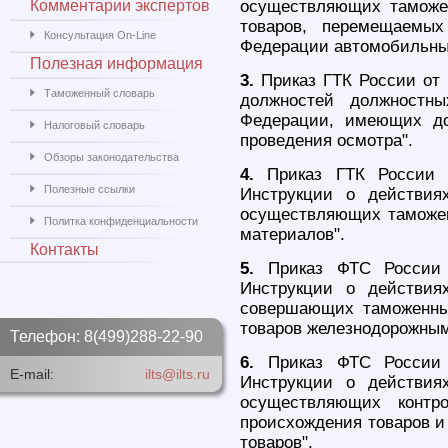
Комментарии экспертов
осуществляющих таможе
товаров, перемещаемых
Консультация On-Line
Федерации автомобильны
Полезная информация
3.
Приказ ГТК России от 
Таможенный словарь
должностей должностн
Федерации, имеющих до
Налоговый словарь
проведения осмотра".
Обзоры законодательства
4.
Приказ ГТК России 
Полезные ссылки
Инструкции о действия
осуществляющих таможен
Политка конфиденциальности
материалов".
Контакты
5.
Приказ ФТС России 
Инструкции о действия
совершающих таможенны
товаров железнодорожным
Телефон: 8(499)288-22-90
6.
Приказ ФТС России 
E-mail:
ilts@ilts.ru
Инструкции о действия
осуществляющих контр
происхождения товаров и
товаров".