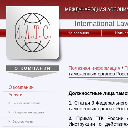
International La
На главную
Написа
Полезная информация
/
Т
О КОМПАНИИ
таможенных органов Рос
О компании
Должностные лица тамо
Услуги
1.
Статья 3 Федерального 
Бизнес-консалтинг
таможенных органах Росс
Юридическая защита
2.
Приказ ГТК России о
Безопасность
Инструкции о действия