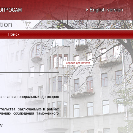
tion
Поиск
Версия для печати
сновании генеральных договоров
ельства, заключаемых в рамках
ечению соблюдения таможенного
3".