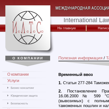
International La
На главную
Написа
Полезная информация
/
Т
О КОМПАНИИ
О компании
Временный ввоз
Услуги
1.
Статьи 277-284 Таможен
Бизнес-консалтинг
2.
Постановление Прав
16.08.2000 № 599 "О 
Юридическая защита
(вывозимых) с полны
Безопасность
таможенных пошлин и нал