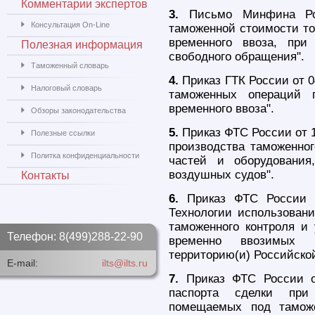
Комментарии экспертов
3.
Письмо Минфина Рос
Консультация On-Line
таможенной стоимости т
временного ввоза, при
Полезная информация
свободного обращения".
Таможенный словарь
4.
Приказ ГТК России от 0
Налоговый словарь
таможенных операций 
временного ввоза".
Обзоры законодательства
5.
Приказ ФТС России от 1
Полезные ссылки
производства таможенно
Политка конфиденциальности
частей и оборудования
воздушных судов".
Контакты
6.
Приказ ФТС России о
Технологии использовани
таможенного контроля и 
Телефон: 8(499)288-22-90
временно ввозимых 
территорию(и) Российско
E-mail:
ilts@ilts.ru
7.
Приказ ФТС России о
паспорта сделки при 
помещаемых под таможе