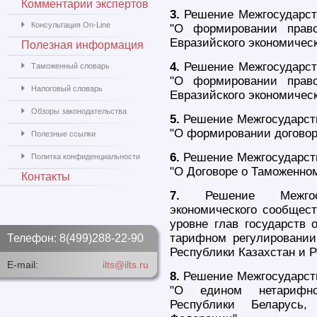
Комментарии экспертов
3.
Решение Межгосударств
Консультация On-Line
"О формировании прав
Евразийского экономическ
Полезная информация
4.
Решение Межгосударст
Таможенный словарь
"О формировании прав
Налоговый словарь
Евразийского экономическ
Обзоры законодательства
5.
Решение Межгосударств
"О формировании договор
Полезные ссылки
6.
Решение Межгосударств
Политка конфиденциальности
"О Договоре о Таможенном
Контакты
7.
Решение Межгосуд
экономического сообщест
уровне глав государств 
тарифном регулировании
Телефон: 8(499)288-22-90
Республики Казахстан и 
E-mail:
ilts@ilts.ru
8.
Решение Межгосударств
"О едином нетарифно
Республики Беларусь,