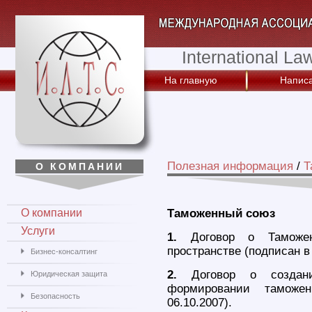
International La
На главную
Написа
Полезная информация
/
Т
О КОМПАНИИ
О компании
Таможенный союз
Услуги
1.
Договор о Таможен
пространстве (подписан в 
Бизнес-консалтинг
2.
Договор о создани
Юридическая защита
формировании таможе
Безопасность
06.10.2007).