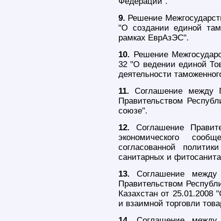
Федерации".
9.
Решение Межгосударств
"О создании единой там
рамках ЕврАзЭС".
10.
Решение Межгосударс
32 "О ведении единой То
деятельности таможенного
11.
Соглашение между 
Правительством Республи
союзе".
12.
Соглашение Правител
экономического сооб
согласованной политики
санитарных и фитосанита
13.
Соглашение между П
Правительством Республи
Казахстан от 25.01.2008
и взаимной торговли това
14.
Соглашение между П