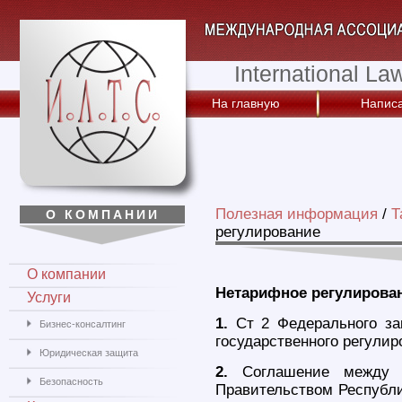
International La
На главную
Написа
Полезная информация
/
Т
О КОМПАНИИ
регулирование
О компании
Нетарифное регулирова
Услуги
1.
Ст 2 Федерального за
Бизнес-консалтинг
государственного регулир
Юридическая защита
2.
Соглашение между П
Безопасность
Правительством Республи