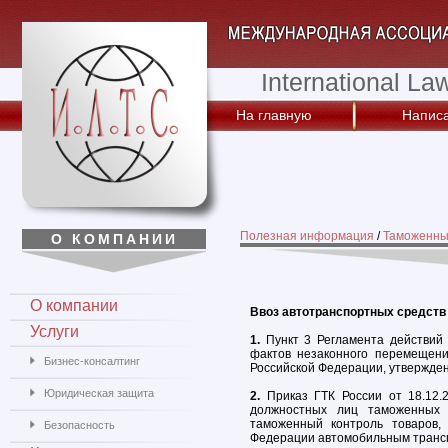
International La
На главную
Написа
Полезная информация
/
Таможенны
О КОМПАНИИ
О компании
Ввоз автотранспортных средств
Услуги
1.
Пункт 3 Регламента действий
фактов незаконного перемещени
Бизнес-консалтинг
Российской Федерации, утвержден
Юридическая защита
2.
Приказ ГТК России от 18.12.
должностных лиц таможенных 
таможенный контроль товаров,
Безопасность
Федерации автомобильным транс