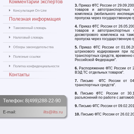
Комментарии экспертов
3.
Приказ ФТС России от 29.09.20
товаров и автотранспортных с
Консультация On-Line
комплекса (мобильного инспекци
пропуска через государственную 
Полезная информация
4.
Приказ ФТС России от 26.05.20
Таможенный словарь
товаров и автотранспортных 
досмотрового комплекса на там
Налоговый словарь
пропуска через государственную 
Обзоры законодательства
5.
Приказ ФТС России от 01.06.2
штрихового кодирования при п
транспортных средств, временно 
Полезные ссылки
Российской Федерации".
Политка конфиденциальности
6.
Распоряжение ФТС России от 22
ВЭД ТС отдельных товаров".
Контакты
7.
Письмо ФТС России от 04.
транспортных средств".
8.
Письмо ФТС России от 30.1
разъяснений по работе с автомоб
Телефон: 8(499)288-22-90
9.
Письмо ФТС России от 09.02.20
E-mail:
ilts@ilts.ru
10.
Письмо ФТС России от 26.02.2