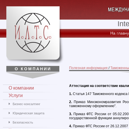
Int
На главн
Полезная информация
/
Таможенны
О КОМПАНИИ
Аттестация на соответствие ква
О компании
1.
Статья 147 Таможенного кодекса 
Услуги
2.
Приказ Минэкономразвития Росс
Бизнес-консалтинг
таможенному оформлению".
Юридическая защита
3.
Приказ ФТС России от 05.02.20
государственной функции аннулиро
Безопасность
4.
Приказ ФТС России от 26.12.200