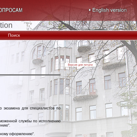
tion
Поиск
Версия для печати
о экзамена для специалистов по
аможенной службы по исполнению
ению".
нному оформлению".