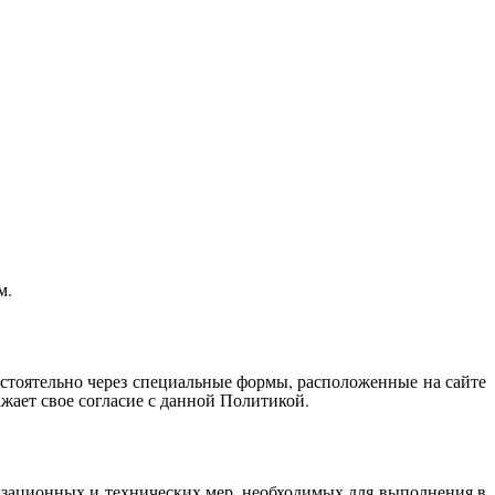
м.
остоятельно через специальные формы, расположенные на сайте
жает свое согласие с данной Политикой.
изационных и технических мер, необходимых для выполнения в