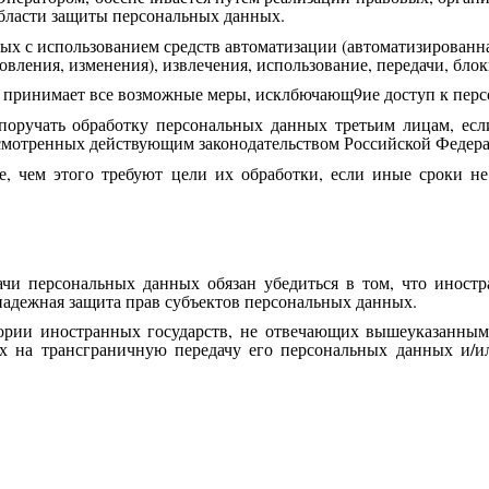
области защиты персональных данных.
х с использованием средств автоматизации (автоматизированная
овления, изменения), извлечения, использование, передачи, бло
 и принимает все возможные меры, исклбючающ9ие доступ к пе
поручать обработку персональных данных третьим лицам, есл
дусмотренных действующим законодательством Российской Федер
ше, чем этого требуют цели их обработки, если иные сроки н
ачи персональных данных обязан убедиться в том, что иностр
надежная защита прав субъектов персональных данных.
тории иностранных государств, не отвечающих вышеуказанным 
х на трансграничную передачу его персональных данных и/или